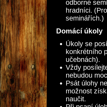
odborné semin
hradníci. (Pr
seminářích.)
Domácí úkoly
Úkoly se posí
konkrétního 
učebnách).
Vždy posílejt
nebudou moci
Psát úlohy n
možnost získá
naučit.
Při psaní úl