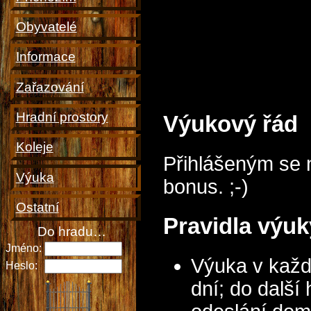
Obyvatelé
Informace
Zařazování
Hradní prostory
Výukový řád
Koleje
Přihlášeným se 
Výuka
bonus. ;-)
Ostatní
Pravidla výuk
Do hradu…
Jméno:
Výuka v každ
Heslo:
dní; do další