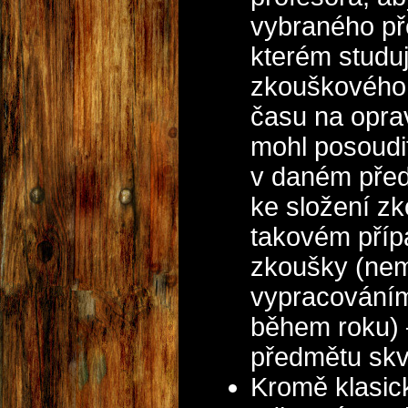
vybraného př
kterém studu
zkouškového 
času na opra
mohl posoudit
v daném předm
ke složení zk
takovém příp
zkoušky (nemá
vypracováním 
během roku) 
předmětu skvě
Kromě klasic