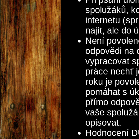
spolužáků, ko
internetu (s
najít, ale do 
Není povolen
odpovědi na 
vypracovat s
práce nechť 
roku je povo
pomáhat s úk
přímo odpově
vaše spolužák
opisovat.
Hodnocení DÚ