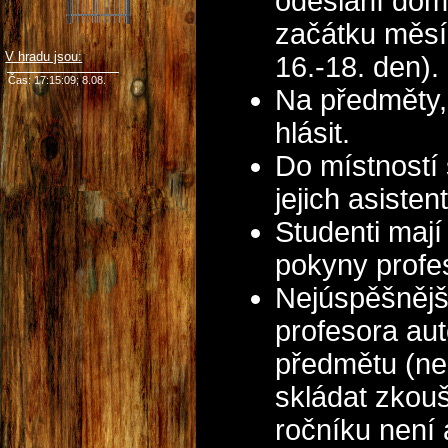
odeslání domá
začátku měsíc
V hradu jsou:
16.-18. den).
Čas: 17:15:09; 8.08.
Na předměty, 
hlásit.
Do místností 
jejich asisten
Studenti mají
pokyny profe
Nejúspěšnější
profesora au
předmětu (neb
skládat zkouš
ročníku není