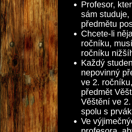
Profesor, kte
sám studuje,
předmětu pos
Chcete-li ně
ročníku, musí
ročníku nižší
Každý studen
nepovinný pře
ve 2. ročníku,
předmět Věšt
Věštění ve 2
spolu s prvák
Ve výjimečný
profesora, ab