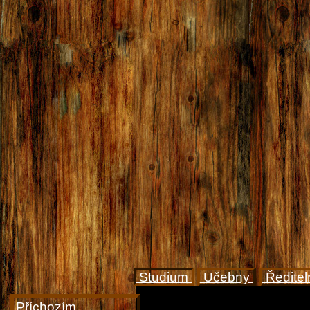
Studium
Učebny
Ředite
Příchozím