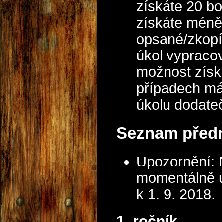
získáte 20 b
získáte méně
opsané/zkopí
úkol vypraco
možnost získ
případech má
úkolu dodate
Seznam předm
Upozornění: 
momentálně u
k 1. 9. 2018.
1. ročník