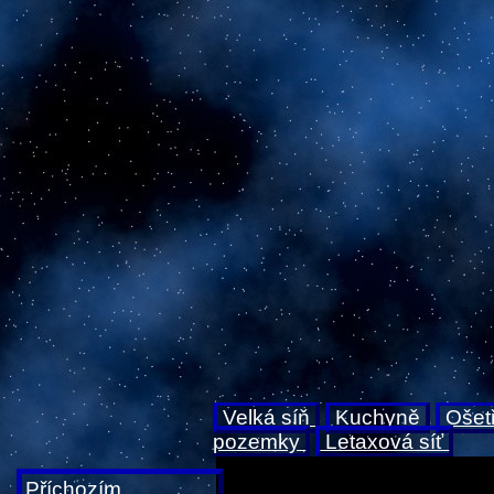
Velká síň
Kuchyně
Ošet
pozemky
Letaxová síť
Příchozím