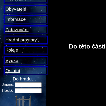
Obyvatelé
Informace
Zařazování
Hradní prostory
Do této část
Koleje
Výuka
Ostatní
Do hradu…
Jméno:
Heslo: