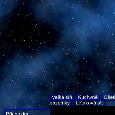
Velká síň
Kuchyně
Ošet
pozemky
Letaxová síť
Příchozím