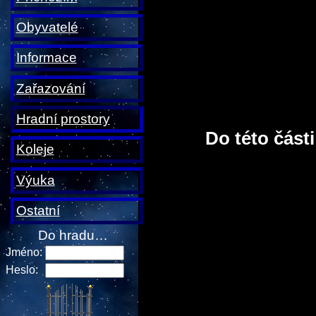
Obyvatelé
Informace
Zařazování
Hradní prostory
Do této část
Koleje
Výuka
Ostatní
Do hradu…
Jméno:
Heslo: