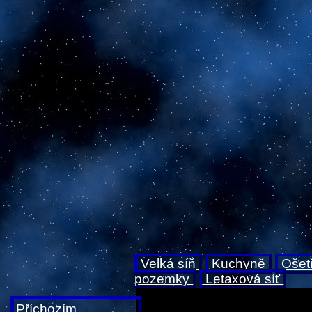
Velká síň
Kuchyně
Ošet
pozemky
Letaxová síť
Příchozím