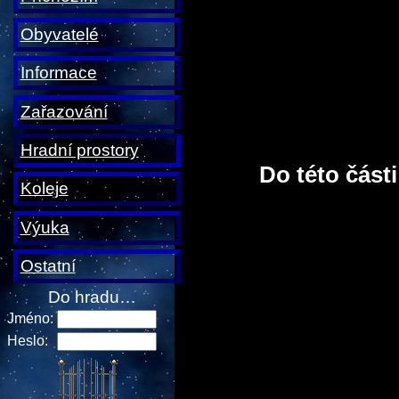
Obyvatelé
Informace
Zařazování
Hradní prostory
Do této část
Koleje
Výuka
Ostatní
Do hradu…
Jméno:
Heslo: