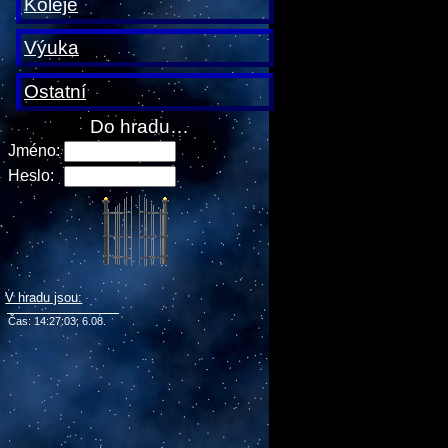
Koleje
Výuka
Ostatní
Do hradu…
Jméno:
Heslo:
V hradu jsou:
Čas: 14:27:03; 6.08.