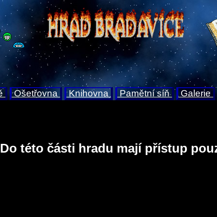
ě
Ošetřovna
Knihovna
Pamětní síň
Galerie
Do této části hradu mají přístup pou