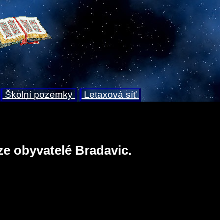
Školní pozemky
Letaxová síť
ze obyvatelé Bradavic.