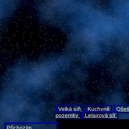
Velká síň
Kuchyně
Ošet
pozemky
Letaxová síť
Příchozím