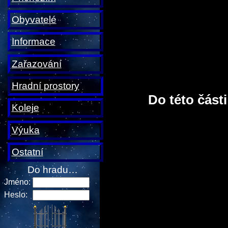
Obyvatelé
Informace
Zařazování
Hradní prostory
Do této část
Koleje
Výuka
Ostatní
Do hradu…
Jméno:
Heslo: